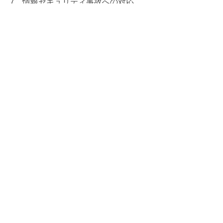
7 情報セキュリティ事故への対応
万一、情報漏洩等の事故が発生した場
合に備え、緊急対応の体制構築、訓練
を実施し、被害を最小限に抑えるよう
努めます。
8 継続的な改善
上記の実施事項の運用を定期的に監
査、また効果を定期的に評価すること
で、「情報 セキュリティポリシー」及
びその運用の継続的な改善に努めま
す。
情報セキュリティポリシー